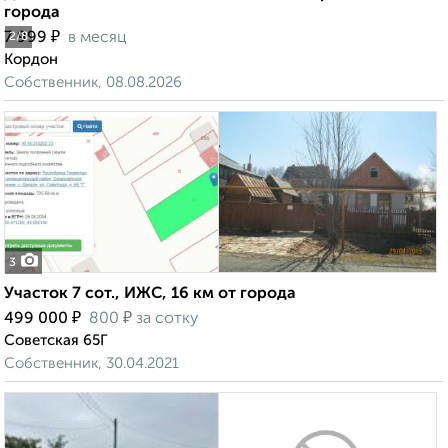
города
₽
7 999
в месяц
2
/8
Кордон
Собственник, 08.08.2026
3
Участок 7 сот., ИЖС, 16 км от города
₽
₽
499 000
800
за сотку
Советская 65Г
Собственник, 30.04.2021