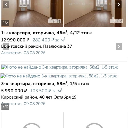
‹
›
2
/2
1-к квартира, вторичка, 46м², 4/12 этаж
₽
₽
12 990 000
282 400
за м²
‹
›
Вахитовский район, Павлюхина 37
Агентство, 08.08.2026
3-к квартира, вторичка, 58м², 1/5 этаж
₽
₽
5 990 000
103 500
за м²
Кировский район, 40 лет Октября 19
Агентство, 09.08.2026
2
/2