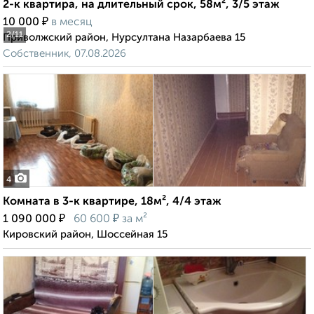
2-к квартира, на длительный срок, 58м², 3/5 этаж
₽
10 000
в месяц
2
/11
Приволжский район, Нурсултана Назарбаева 15
Собственник, 07.08.2026
4
Комната в 3-к квартире, 18м², 4/4 этаж
₽
₽
1 090 000
60 600
за м²
Кировский район, Шоссейная 15