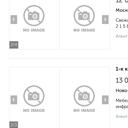
12 
Моск
‹
›
Свежи
2 1 5 8
Агент
2
/4
1-к 
13 
Ново-
‹
›
Мебел
инфра
Агент
2
/3