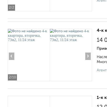
Агент
2
/2
4-к 
14 
Прив
‹
›
Насле
Много
Агент
2
/10
1-к 