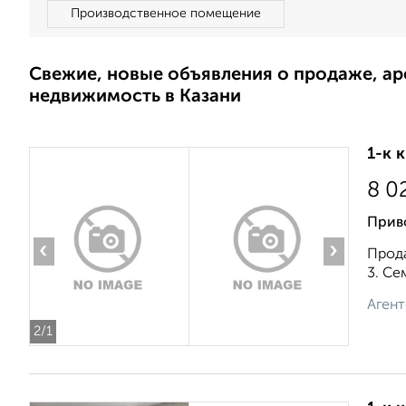
Производственное помещение
Свежие, новые объявления о продаже, а
недвижимость в Казани
1-к 
8 0
Прив
‹
›
Прода
3. Се
Агент
2
/1