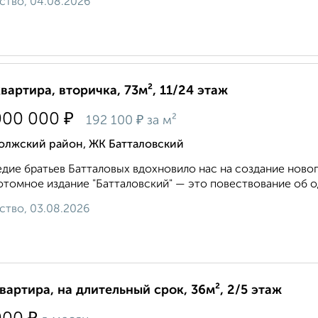
ство, 04.08.2026
квартира, вторичка, 73м², 11/24 этаж
₽
000 000
₽
192 100
за м²
олжский район, ЖК Батталовский
дие братьев Батталовых вдохновило нас на создание новог
томное издание "Батталовский" — это повествование об од
ство, 03.08.2026
квартира, на длительный срок, 36м², 2/5 этаж