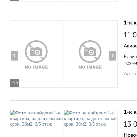
1-к 
11 
Авиас
‹
›
Если 
техни
Агент
2
/5
1-к 
13 
Ново