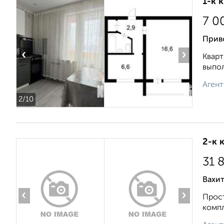
1-к 
7 0
Приво
‹
›
Кварт
выпол
Агент
2
/10
2-к 
31 
Вахи
‹
›
Прост
компл