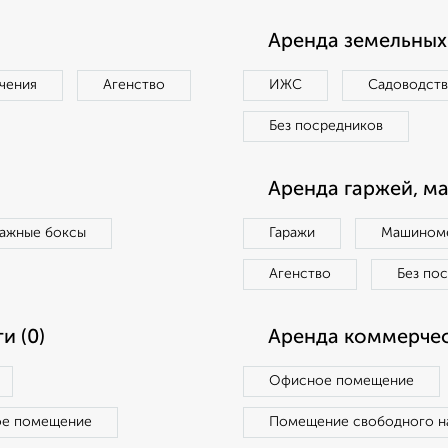
Аренда земельных 
чения
Агенство
ИЖС
Садоводст
Без посредников
Аренда гаржей, м
ражные боксы
Гаражи
Машиноме
Агенство
Без по
и (0)
Аренда коммерчес
Офисное помещение
ое помещение
Помещение свободного н