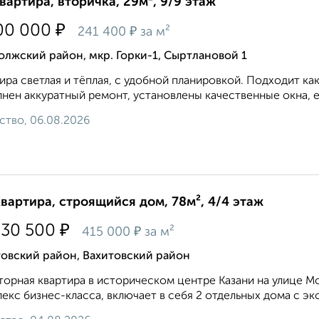
квартира, вторичка, 29м², 9/9 этаж
₽
00 000
₽
241 400
за м²
лжский район, мкр. Горки-1, Сыртлановой 1
ира светлая и тёплая, с удобной планировкой. Подходит как 
нен аккуратный ремонт, установлены качественные окна, е
ство, 06.08.2026
квартира, строящийся дом, 78м², 4/4 этаж
₽
830 500
₽
415 000
за м²
товский район, Вахитовский район
орная квартира в историческом центре Казани на улице М
екс бизнес-класса, включает в себя 2 отдельных дома с эк