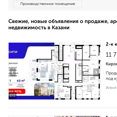
Производственное помещение
Свежие, новые объявления о продаже, а
недвижимость в Казани
2-к 
11 
Киро
‹
›
Прода
под к
Агент
2
/2