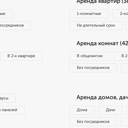
Аренда квартир (3
ные
1‑комнатные
2‑к
посредников
На длительный срок
Аренда комнат (42
В 2‑к квартире
В общежитии
В 2
Без посредников
Аренда домов, дач
аусы
п панелей
Дома
Дачи
Без посредников