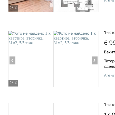
Агент
2
/10
1-к 
6 9
Вахит
‹
›
Татар
сделк
Агент
2
/10
1-к 