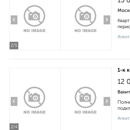
13 
Моск
‹
›
Кварт
перио
Агент
2
/5
1-к 
12 
Вахит
‹
›
Полны
подкл
Агент
2
/4