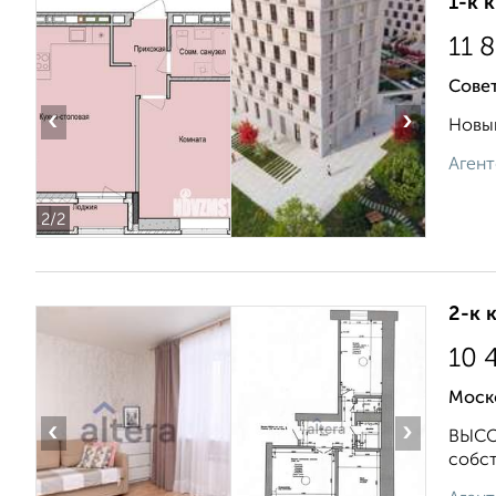
1-к 
11 
Сове
‹
›
Новый
Агент
2
/2
2-к 
10 
Моско
‹
›
ВЫСОК
собст