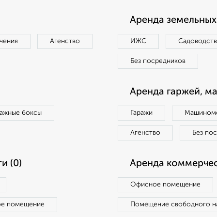
Аренда земельных 
чения
Агенство
ИЖС
Садоводст
Без посредников
Аренда гаржей, м
ражные боксы
Гаражи
Машиноме
Агенство
Без по
и (0)
Аренда коммерчес
Офисное помещение
ое помещение
Помещение свободного н