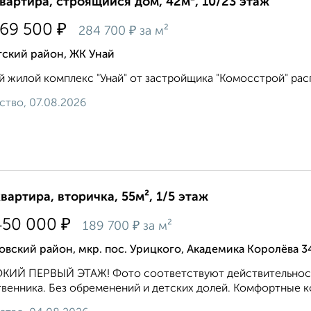
квартира, строящийся дом, 42м², 10/23 этаж
₽
869 500
₽
284 700
за м²
тский район, ЖК Унай
 жилой комплекс "Унай" от застройщика "Комосстрой" распол
ство, 07.08.2026
квартира, вторичка, 55м², 1/5 этаж
₽
450 000
₽
189 700
за м²
вский район, мкр. пос. Урицкого, Академика Королёва 3
ИЙ ПЕРВЫЙ ЭТАЖ! Фото соответствуют действительности,
венника. Без обременений и детских долей. Комфортные ко