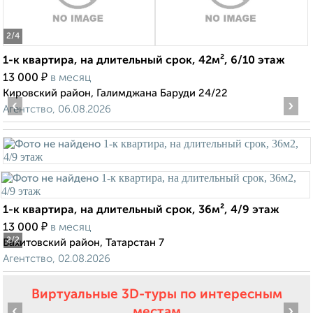
2
/4
1-к квартира, на длительный срок, 42м², 6/10 этаж
₽
13 000
в месяц
Кировский район, Галимджана Баруди 24/22
‹
›
Агентство, 06.08.2026
1-к квартира, на длительный срок, 36м², 4/9 этаж
₽
13 000
в месяц
2
/2
Вахитовский район, Татарстан 7
Агентство, 02.08.2026
Виртуальные 3D-туры по интересным
‹
›
местам