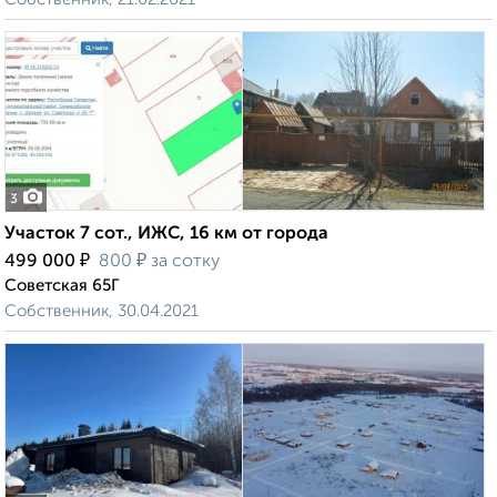
3
Участок 7 сот., ИЖС, 16 км от города
₽
₽
499 000
800
за сотку
Советская 65Г
Собственник, 30.04.2021