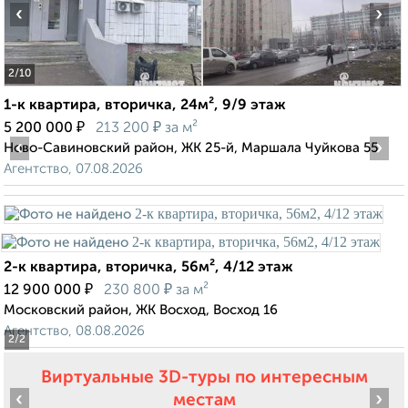
‹
›
2
/10
1-к квартира, вторичка, 24м², 9/9 этаж
₽
₽
5 200 000
213 200
за м²
‹
›
Ново-Савиновский район, ЖК 25-й, Маршала Чуйкова 55
Агентство, 07.08.2026
2-к квартира, вторичка, 56м², 4/12 этаж
₽
₽
12 900 000
230 800
за м²
Московский район, ЖК Восход, Восход 16
Агентство, 08.08.2026
2
/2
Виртуальные 3D-туры по интересным
‹
›
местам