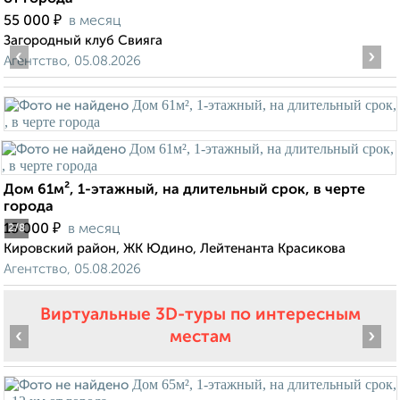
₽
55 000
в месяц
Загородный клуб Свияга
‹
›
Агентство, 05.08.2026
Дом 61м², 1-этажный, на длительный срок, в черте
города
₽
15 000
в месяц
2
/8
Кировский район, ЖК Юдино, Лейтенанта Красикова
Агентство, 05.08.2026
Виртуальные 3D-туры по интересным
‹
›
местам