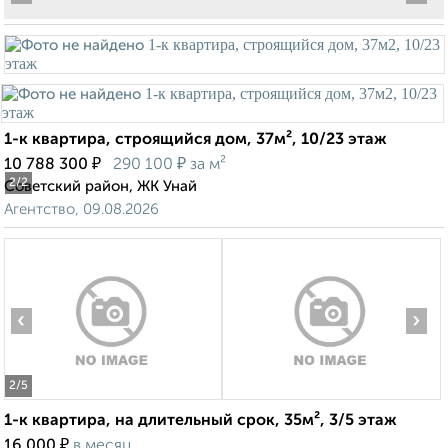
1-к квартира, строящийся дом, 37м², 10/23 этаж
₽
₽
10 788 300
290 100
за м²
2
/2
Советский район, ЖК Унай
Агентство, 09.08.2026
‹
›
2
/5
1-к квартира, на длительный срок, 35м², 3/5 этаж
₽
16 000
в месяц