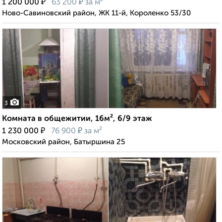
₽
₽
1 200 000
63 200
за м²
Ново-Савиновский район, ЖК 11-й, Короленко 53/30
3
Комната в общежитии, 16м², 6/9 этаж
₽
₽
1 230 000
76 900
за м²
Московский район, Батыршина 25