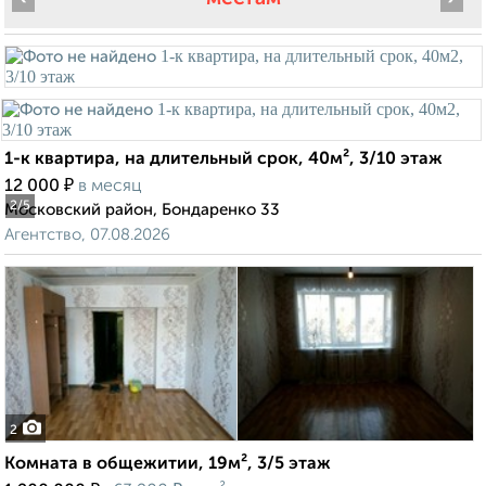
1-к квартира, на длительный срок, 40м², 3/10 этаж
₽
12 000
в месяц
2
/5
Московский район, Бондаренко 33
Агентство, 07.08.2026
2
Комната в общежитии, 19м², 3/5 этаж