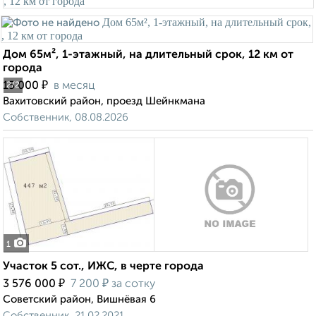
Дом 65м², 1-этажный, на длительный срок, 12 км от
города
₽
15 000
в месяц
2
/2
Вахитовский район, проезд Шейнкмана
Собственник, 08.08.2026
1
Участок 5 сот., ИЖС, в черте города
₽
₽
3 576 000
7 200
за сотку
Советский район, Вишнёвая 6
Собственник, 21.02.2021