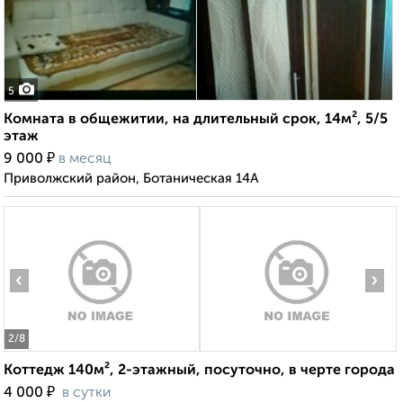
5
Комната в общежитии, на длительный срок, 14м², 5/5
этаж
₽
9 000
в месяц
Приволжский район, Ботаническая 14А
‹
›
2
/8
Коттедж 140м², 2-этажный, посуточно, в черте города
₽
4 000
в сутки