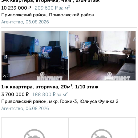
3-к квартира, вторичка, 49м², 2/24 этаж
₽
₽
10 239 000
209 600
за м²
Приволжский район, Приволжский район
Агентство, 06.08.2026
‹
›
2
/2
1-к квартира, вторичка, 20м², 1/10 этаж
₽
₽
3 700 000
188 800
за м²
Приволжский район, мкр. Горки-3, Юлиуса Фучика 2
Агентство, 06.08.2026