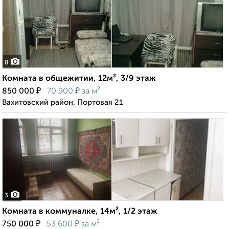
8
Комната в общежитии, 12м², 3/9 этаж
₽
₽
850 000
70 900
за м²
Вахитовский район, Портовая 21
3
Комната в коммуналке, 14м², 1/2 этаж
₽
₽
750 000
53 600
за м²