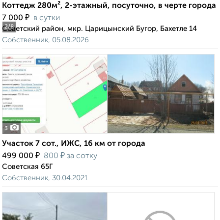
Коттедж 280м², 2-этажный, посуточно, в черте города
₽
7 000
в сутки
2
/8
Советский район, мкр. Царицынский Бугор, Бахетле 14
Собственник, 05.08.2026
3
Участок 7 сот., ИЖС, 16 км от города
₽
₽
499 000
800
за сотку
Советская 65Г
Собственник, 30.04.2021