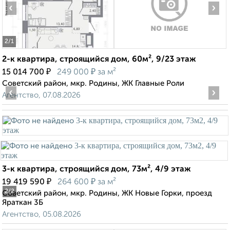
‹
›
2
/1
2-к квартира, строящийся дом, 60м², 9/23 этаж
₽
₽
15 014 700
249 000
за м²
Советский район, мкр. Родины, ЖК Главные Роли
‹
›
Агентство, 07.08.2026
3-к квартира, строящийся дом, 73м², 4/9 этаж
₽
₽
19 419 590
264 600
за м²
2
/2
Советский район, мкр. Родины, ЖК Новые Горки, проезд
Яраткан 3Б
Агентство, 05.08.2026