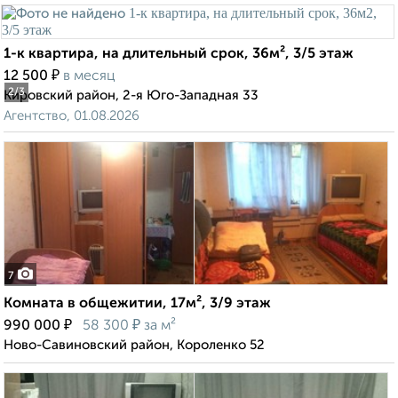
1-к квартира, на длительный срок, 36м², 3/5 этаж
₽
12 500
в месяц
2
/3
Кировский район, 2-я Юго-Западная 33
Агентство, 01.08.2026
7
Комната в общежитии, 17м², 3/9 этаж
₽
₽
990 000
58 300
за м²
Ново-Савиновский район, Короленко 52