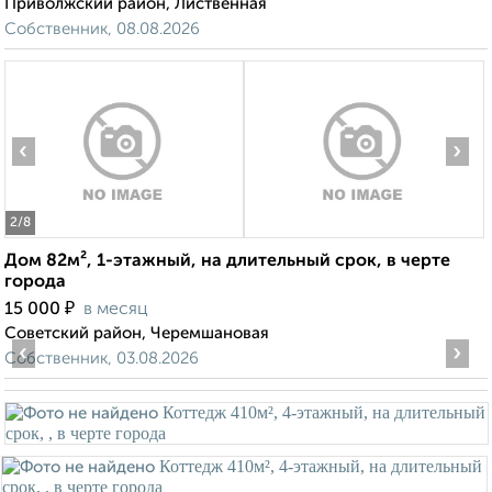
Приволжский район, Лиственная
Собственник, 08.08.2026
‹
›
2
/8
Дом 82м², 1-этажный, на длительный срок, в черте
города
₽
15 000
в месяц
Советский район, Черемшановая
‹
›
Собственник, 03.08.2026