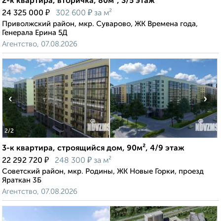
2-к квартира, вторичка, 80м², 3/5 этаж
₽
₽
24 325 000
302 600
за м²
Приволжский район, мкр. Суварово, ЖК Времена года,
Генерала Ерина 5Д
Агентство, 07.08.2026
‹
›
2
/2
3-к квартира, строящийся дом, 90м², 4/9 этаж
₽
₽
22 292 720
248 300
за м²
Советский район, мкр. Родины, ЖК Новые Горки, проезд
Яраткан 3Б
Агентство, 07.08.2026