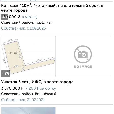
Коттедж 410м², 4-этажный, на длительный срок, в
черте города
₽
120 000
в месяц
2
/8
Советский район, Торфяная
Собственник, 01.08.2026
1
Участок 5 сот., ИЖС, в черте города
₽
₽
3 576 000
7 200
за сотку
Советский район, Вишнёвая 6
Собственник, 21.02.2021