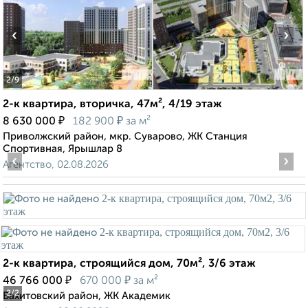
‹
›
2
/9
2-к квартира, вторичка, 47м², 4/19 этаж
₽
₽
8 630 000
182 900
за м²
Приволжский район, мкр. Суварово, ЖК Станция
Спортивная, Ярышлар 8
‹
›
Агентство, 02.08.2026
2-к квартира, строящийся дом, 70м², 3/6 этаж
₽
₽
46 766 000
670 000
за м²
2
/2
Вахитовский район, ЖК Академик