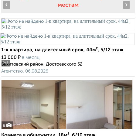
‹
›
местам
1-к квартира, на длительный срок, 44м², 5/12 этаж
₽
13 000
в месяц
2
/5
Вахитовский район, Достоевского 52
Агентство, 06.08.2026
6
Комната в общежитии, 18м², 6/10 этаж