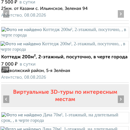
₽
7 500
в сутки
25км. от Казани с. Ильинское, Зеленая 94
‹
›
Агентство, 08.08.2026
Коттедж 200м², 2-этажный, посуточно, в черте города
₽
7 000
в сутки
2
/8
Приволжский район, 5-я Зелёная
Агентство, 08.08.2026
Виртуальные 3D-туры по интересным
‹
›
местам