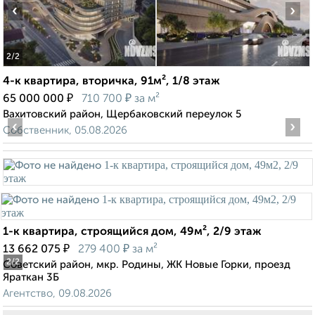
‹
›
2
/2
4-к квартира, вторичка, 91м², 1/8 этаж
₽
₽
65 000 000
710 700
за м²
Вахитовский район, Щербаковский переулок 5
‹
›
Собственник, 05.08.2026
1-к квартира, строящийся дом, 49м², 2/9 этаж
₽
₽
13 662 075
279 400
за м²
2
/2
Советский район, мкр. Родины, ЖК Новые Горки, проезд
Яраткан 3Б
Агентство, 09.08.2026