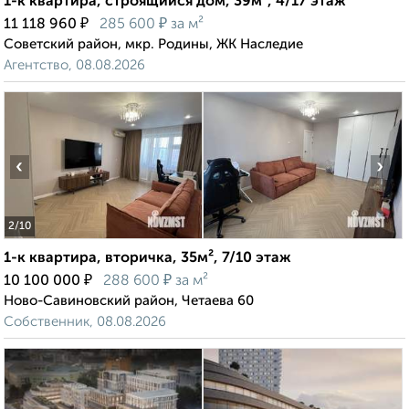
1-к квартира, строящийся дом, 39м², 4/17 этаж
₽
₽
11 118 960
285 600
за м²
Советский район, мкр. Родины, ЖК Наследие
Агентство, 08.08.2026
‹
›
2
/10
1-к квартира, вторичка, 35м², 7/10 этаж
₽
₽
10 100 000
288 600
за м²
Ново-Савиновский район, Четаева 60
Собственник, 08.08.2026