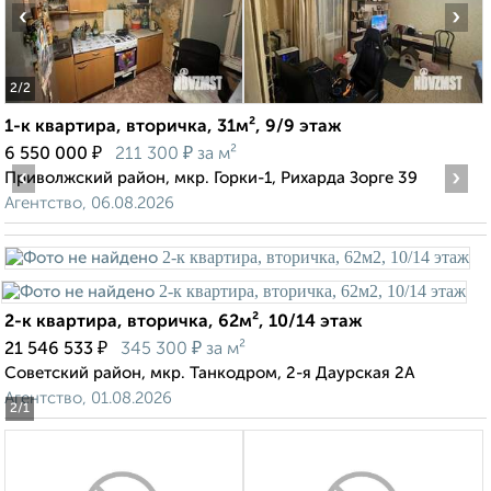
‹
›
2
/2
1-к квартира, вторичка, 31м², 9/9 этаж
₽
₽
6 550 000
211 300
за м²
‹
›
Приволжский район, мкр. Горки-1, Рихарда Зорге 39
Агентство, 06.08.2026
2-к квартира, вторичка, 62м², 10/14 этаж
₽
₽
21 546 533
345 300
за м²
Советский район, мкр. Танкодром, 2-я Даурская 2А
Агентство, 01.08.2026
2
/1