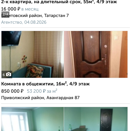
2-к квартира, на длительный срок, 55м², 4/9 этаж
₽
16 000
в месяц
2
/4
Вахитовский район, Татарстан 7
Агентство, 04.08.2026
6
Комната в общежитии, 16м², 4/9 этаж
₽
₽
850 000
53 200
за м²
Приволжский район, Авангардная 87