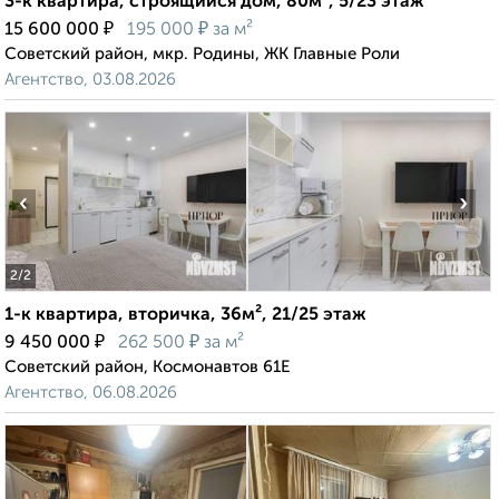
3-к квартира, строящийся дом, 80м², 5/23 этаж
₽
₽
15 600 000
195 000
за м²
Советский район, мкр. Родины, ЖК Главные Роли
Агентство, 03.08.2026
‹
›
2
/2
1-к квартира, вторичка, 36м², 21/25 этаж
₽
₽
9 450 000
262 500
за м²
Советский район, Космонавтов 61Е
Агентство, 06.08.2026