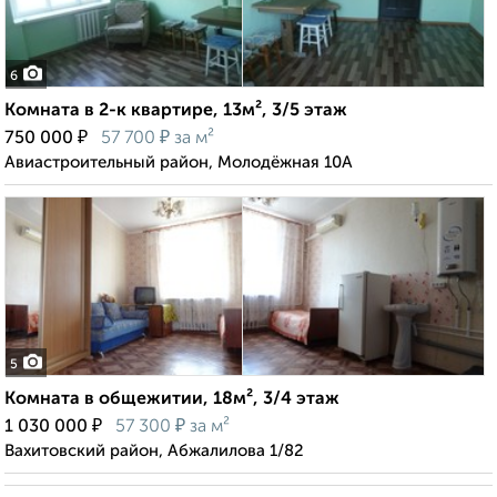
6
Комната в 2-к квартире, 13м², 3/5 этаж
₽
₽
750 000
57 700
за м²
Авиастроительный район, Молодёжная 10А
5
Комната в общежитии, 18м², 3/4 этаж
₽
₽
1 030 000
57 300
за м²
Вахитовский район, Абжалилова 1/82