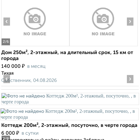
‹
›
2
/6
Дом 250м², 2-этажный, на длительный срок, 15 км от
города
₽
140 000
в месяц
Тихая
‹
›
Собственник, 04.08.2026
Коттедж 200м², 2-этажный, посуточно, в черте города
₽
6 000
в сутки
2
/8