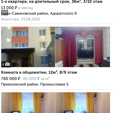
1-к квартира, на длительный срок, 36м², 3/10 этаж
₽
13 000
в месяц
2
/3
Ново-Савиновский район, Адоратского 9
Агентство, 03.08.2026
8
Комната в общежитии, 12м², 8/9 этаж
₽
₽
780 000
65 000
за м²
Приволжский район, Промысловая 5