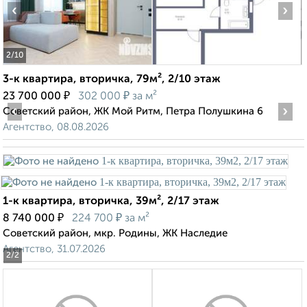
‹
›
2
/10
3-к квартира, вторичка, 79м², 2/10 этаж
₽
₽
23 700 000
302 000
за м²
‹
›
Советский район, ЖК Мой Ритм, Петра Полушкина 6
Агентство, 08.08.2026
1-к квартира, вторичка, 39м², 2/17 этаж
₽
₽
8 740 000
224 700
за м²
Советский район, мкр. Родины, ЖК Наследие
Агентство, 31.07.2026
2
/2