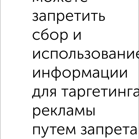
посмотреть в виде списка или на карте, с описанием,
запретить
расположением, ценой и другими подробностями.
Подберите подходящую недвижимость из предложений
сбор и
от собственников, риэлторов, застройщиков и агенств
недвижимости, связаться с ними можно по телефону или
написать сообщение в любом удобном для вас
использовани
мессенджере, это безопасно и бесплатно.
Для покупки квартиры доступна ипотека от крупнейших
информации
банков России: СберБанк, ВТБ, Альфа-Банк,
Россельхозбанк, Совкомбанк, Т-Банк, Росбанк, Почта
Банк на сумму от 400 000 до 120 000 000 рублей сроком
для таргетинг
до 30 лет.
Сайт работает во многих городах России.
рекламы
Сколько стоит купить двухкомнатную квартиру в
Казани?
путем запрета
Цена недвижимости: мин. от
3700000
руб. до макс.
24325000
руб.