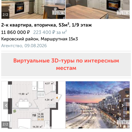
2
/2
2-к квартира, вторичка, 53м², 1/9 этаж
₽
₽
11 860 000
223 400
за м²
Кировский район, Маршрутная 15к3
Агентство, 09.08.2026
Виртуальные 3D-туры по интересным
местам
‹
›
2
/2