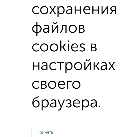
сохранения
Средняя цена:
13130299
руб.
Цена за м2: от
194736
руб. до
304062
руб.
файлов
Средняя цена за м2:
257456
руб.
Площадь: от
19
м2 до
80
м2
cookies в
Средняя площадь:
51
м2
настройках
↑ НАВЕРХ К МЕНЮ
своего
Однокомнатные
Двухкомнатные
Трехкомнатные
4‑комнатные
Квартиры студии
От застройщика
Без посредников
Вторичное жилье
В новостройке
В строящемся доме
В новом доме
браузера.
Контакты
Политика конфиденциальности
Пользовательское соглашение
Казань, улица Сафиуллина 5
© 2015–2026
Сайт-доска объявлений недвижимости
О проекте
Принять
Реклама на портале
Новости
Статьи
Блог
Риэлторы
Агентства