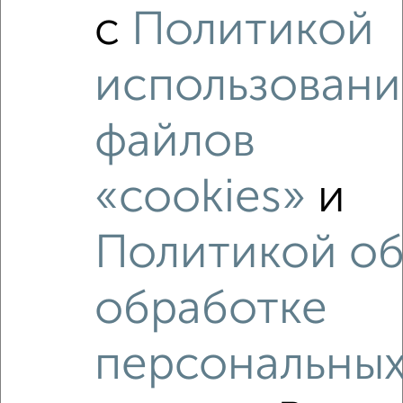
с
Политикой
Приволжский район, Приволжский район
Агентство, 27.07.2026
использовани
файлов
‹
›
«cookies»
и
2
/2
2-к квартира, вторичка, 45м², 2/5 этаж
Политикой о
₽
₽
6 890 000
151 800
за м²
Кировский район, Горьковское шоссе 35/1
Агентство, 07.08.2026
обработке
персональны
Как купить однокомнатную квартиру, ЖК Мой Ритм в
Казани на сайте Казань-недвижимость?