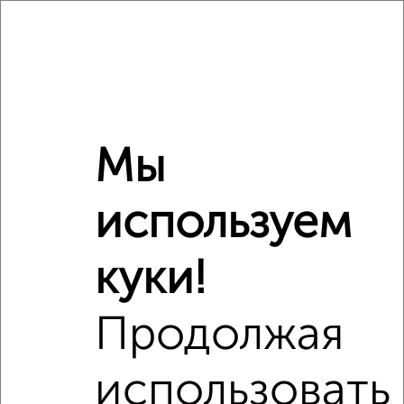
1-к квартира, вторичка, 36м², 9/19 этаж
₽
₽
7 890 000
216 900
за м²
Приволжский район, Приволжский район
Агентство, 07.08.2026
Мы
‹
›
используем
2
/7
куки!
2-к квартира, строящийся дом, 56м², 2/17 этаж
₽
₽
13 902 408
247 000
за м²
Ново-Савиновский район, Гаврилова 7к2
Продолжая
Агентство, 07.08.2026
использовать