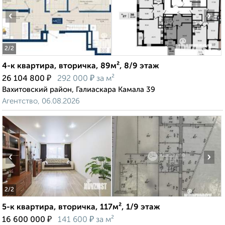
‹
›
2
/2
4-к квартира, вторичка, 89м², 8/9 этаж
₽
₽
26 104 800
292 000
за м²
Вахитовский район, Галиаскара Камала 39
Агентство, 06.08.2026
‹
›
2
/2
5-к квартира, вторичка, 117м², 1/9 этаж
₽
₽
16 600 000
141 600
за м²