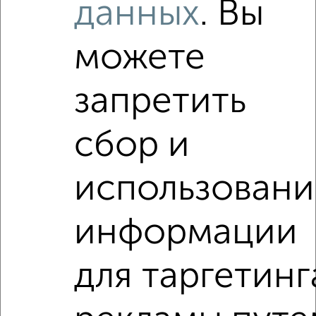
данных
. Вы
Используя удобную форму поиска с множеством
фильтров и сортировкой по параметрам, вы можете
подобрать для покупки однокомнатную квартиру, ЖК Мой
можете
Ритм в Казани.
Найденные предложения: 0 объявлений, можно
запретить
посмотреть в виде списка или на карте, с описанием,
расположением, ценой и другими подробностями.
Подберите подходящую недвижимость из предложений
сбор и
от собственников, риэлторов, застройщиков и агенств
недвижимости, связаться с ними можно по телефону или
написать сообщение в любом удобном для вас
использовани
мессенджере, это безопасно и бесплатно.
Для покупки квартиры доступна ипотека от крупнейших
информации
банков России: СберБанк, ВТБ, Альфа-Банк,
Россельхозбанк, Совкомбанк, Т-Банк, Росбанк, Почта
Банк на сумму от 400 000 до 120 000 000 рублей сроком
для таргетинг
до 30 лет.
Сайт работает во многих городах России.