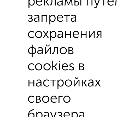
рекламы путе
Сколько стоит купить однокомнатную квартиру в
Казани?
запрета
Цена недвижимости: мин. от
6657000
руб. до макс.
26104800
руб.
сохранения
Средняя цена:
12459770
руб.
Цена за м2: от
266280
руб. до
223117
руб.
файлов
Средняя цена за м2:
214823
руб.
cookies в
Площадь: от
25
м2 до
117
м2
Средняя площадь:
58
м2
настройках
↑ НАВЕРХ К МЕНЮ
своего
Однокомнатные
Двухкомнатные
Трехкомнатные
4‑комнатные
Квартиры студии
От застройщика
Без посредников
Вторичное жилье
браузера.
В новостройке
В строящемся доме
В новом доме