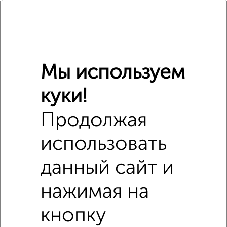
Мы используем
куки!
Продолжая
Похожие предложения рядом
использовать
Комнаты в 2-к квартире недалеко от Заря 3А
данный сайт и
нажимая на
кнопку