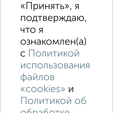
«Принять», я
подтверждаю,
что я
ознакомлен(а)
с
Политикой
использования
Рядом, с меньшей ценой
Недалеко от Заря 3А с ценой ниже
файлов
«cookies»
и
Политикой об